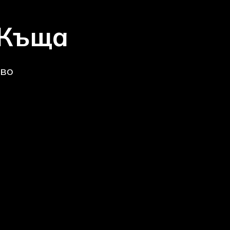
 Къща
ово