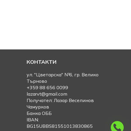
КОНТАКТИ
ул. "Цветарска" №6, гр. Велико
Търново
+359 88 656 0099
lazarvt@gmail.com
Получател: Лазар Веселинов
Чамурков
Банка ОББ
IBAN:
BG15UBBS81551013830865