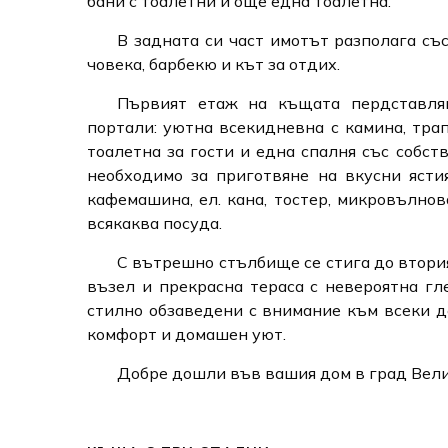
бани с тоалетни и още една тоалетна.
В задната си част имотът разполага със
човека, барбекю и кът за отдих.
Първият етаж на къщата пердставля
портали: уютна всекидневна с камина, трап
тоалетна за гости и една спалня със собст
необходимо за приготвяне на вкусни ястия
кафемашина, ел. кана, тостер, микровълнов
всякаква посуда.
С вътрешно стълбище се стига до втория
възел и прекрасна тераса с невероятна г
стилно обзаведени с внимание към всеки д
комфорт и домашен уют.
Добре дошли във вашия дом в град Вели