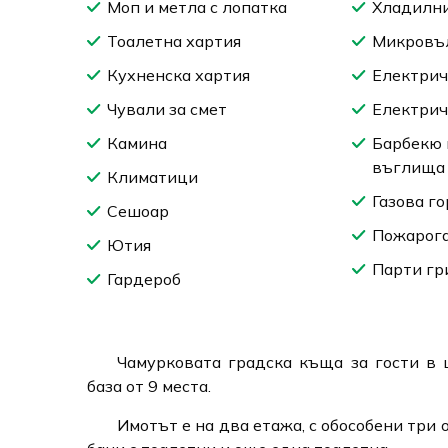
Моп и метла с лопатка
Хладилни
Тоалетна хартия
Микровъ
Кухненска хартия
Електрич
Чували за смет
Електрич
Камина
Барбекю 
въглища
Климатици
Газова г
Сешоар
Пожарог
Ютия
Парти гр
Гардероб
Чамурковата градска къща за гости в 
база от 9 места.
Имотът е на два етажа, с обособени три