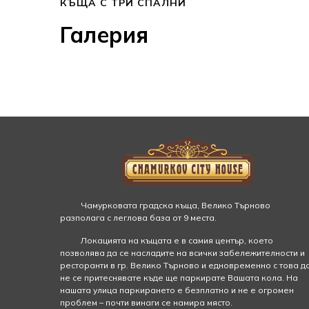
КЪЩА С ТРИ СПАЛНИ
Галерия
Чамурковата градска къща, Велико Търново
разполага с леглова база от 9 места.
Локацията на къщата е в самия център, което
позволява да се насладите на всички забележителности и
ресторанти в гр. Велико Търново и едновременно с това д
не се притеснявате къде ще паркирате Вашата кола. На
нашата улица паркирането е безплатно и не е огромен
проблем – почти винаги се намира място.