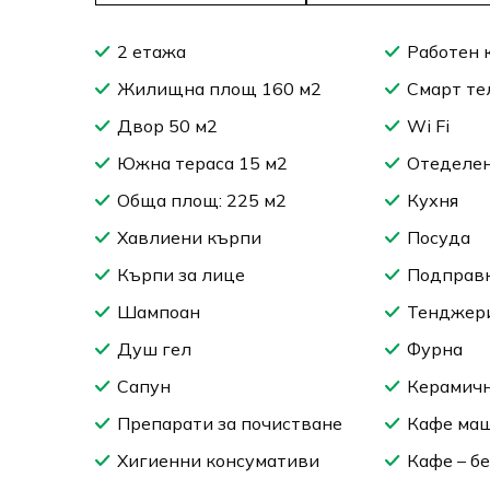
2 етажа
Работен 
Жилищна площ 160 м2
Смарт те
Двор 50 м2
Wi Fi
Южна тераса 15 м2
Отеделен
Обща площ: 225 м2
Кухня
Хавлиени кърпи
Посуда
Кърпи за лице
Подправ
Шампоан
Тенджери
Душ гел
Фурна
Сапун
Керамичн
Препарати за почистване
Кафе маш
Хигиенни консумативи
Кафе – б