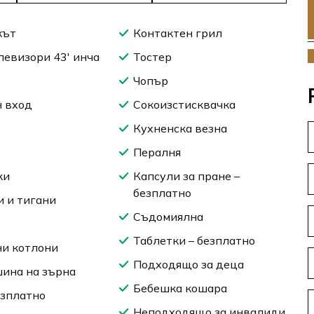
кът
Контактен грил
левизори 43′ инча
Тостер
Чопър
 вход
Сокоизстисквачка
Кухненска везна
Пералня
ки
Капсули за пране –
безплатно
 и тигани
Съдомиялна
Таблетки – безплатно
и котлони
Подходящо за деца
ина на зърна
Бебешка кошара
езплатно
Неподходящо за инвалиди