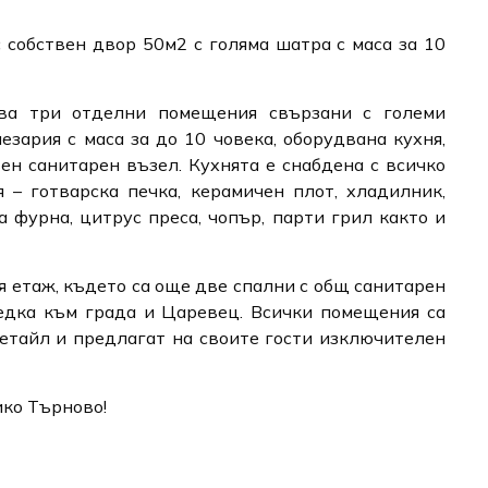
 собствен двор 50м2 с голяма шатра с маса за 10
ва три отделни помещения свързани с големи
езария с маса за до 10 човека, оборудвана кухня,
вен санитарен възел. Кухнята е снабдена с всичко
 – готварска печка, керамичен плот, хладилник,
а фурна, цитрус преса, чопър, парти грил както и
 етаж, където са още две спални с общ санитарен
ледка към града и Царевец. Всички помещения са
етайл и предлагат на своите гости изключителен
ко Търново!