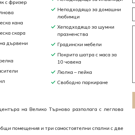
к с фризер
Неподходящо за домашни
лнова
любимци
еска кана
Хеподходящо за шумни
еска скара
празненства
на дървени
Градински мебели
Покрита шатра с маса за
орелка
10 човека
асители
Люлка – пейка
ил
Свободно паркиране
центъра на Велико Търново разполага с леглова
 общи помещения и три самостоятелни спални с две