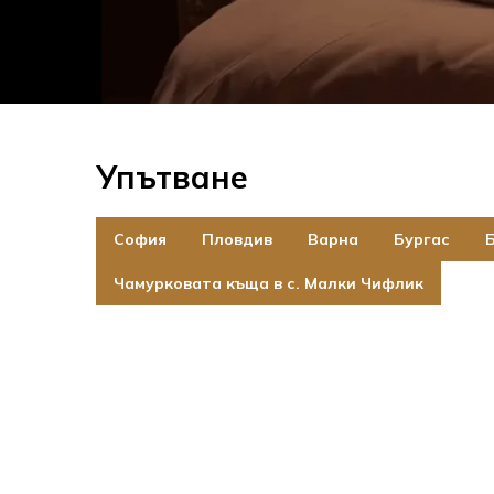
Упътване
София
Пловдив
Варна
Бургас
Чамурковата къща в с. Малки Чифлик